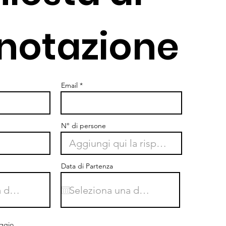
notazione
Email
N° di persone
Data di Partenza
ggio...